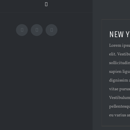
Facebook
Twitter
Instagram
NEW Y
Lorem ipsu
elit. Vesti
sollicitudi
sapien lig
dignissim 
vitae purus
Vestibulum 
pellentesqu
eu varius an