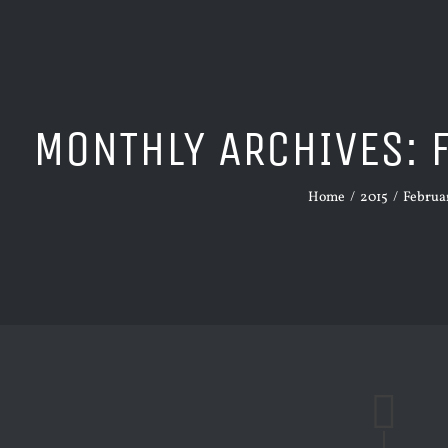
MONTHLY ARCHIVES:
Home
/
2015
/
Februa