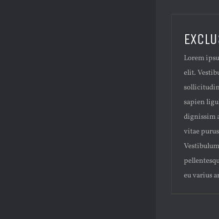
EXCLU
Lorem ipsu
elit. Vesti
sollicitudi
sapien lig
dignissim 
vitae purus
Vestibulum 
pellentesqu
eu varius an